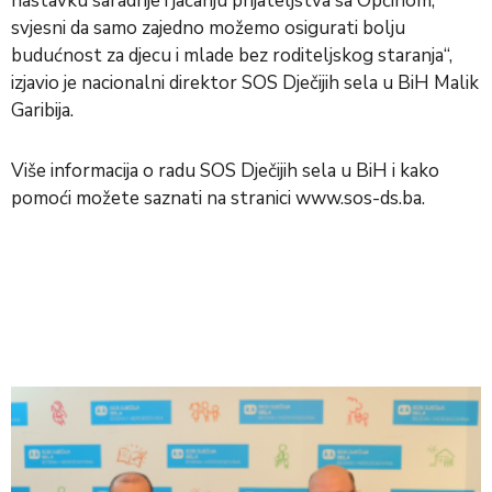
nastavku saradnje i jačanju prijateljstva sa Općinom,
svjesni da samo zajedno možemo osigurati bolju
budućnost za djecu i mlade bez roditeljskog staranja“,
izjavio je nacionalni direktor SOS Dječijih sela u BiH Malik
Garibija.
Više informacija o radu SOS Dječijih sela u BiH i kako
pomoći možete saznati na stranici
www.sos-ds.ba
.