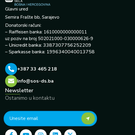
Glavni ured
Semira Frašte bb, Sarajevo
Donatorski računi:
– Raiffeisen banka: 1610000000000011
uz poziv na broj 502021000-030000626-9
– Unicredit banka: 3387307756252209
– Sparkasse banka: 1996340040013758
+387 33 465 218
Info@sos-ds.ba
Newsletter
Ostanimo u kontaktu
F
Y
I
L
X
a
o
n
i
-