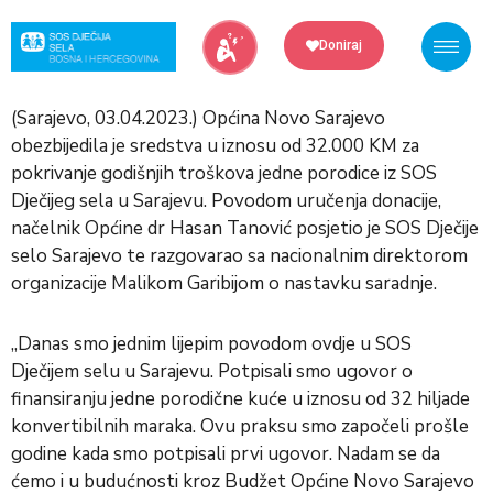
Skip
to
Doniraj
content
(Sarajevo, 03.04.2023.) Općina Novo Sarajevo
obezbijedila je sredstva u iznosu od 32.000 KM za
pokrivanje godišnjih troškova jedne porodice iz SOS
Dječijeg sela u Sarajevu. Povodom uručenja donacije,
načelnik Općine dr Hasan Tanović posjetio je SOS Dječije
selo Sarajevo te razgovarao sa nacionalnim direktorom
organizacije Malikom Garibijom o nastavku saradnje.
„Danas smo jednim lijepim povodom ovdje u SOS
Dječijem selu u Sarajevu. Potpisali smo ugovor o
finansiranju jedne porodične kuće u iznosu od 32 hiljade
konvertibilnih maraka. Ovu praksu smo započeli prošle
godine kada smo potpisali prvi ugovor. Nadam se da
ćemo i u budućnosti kroz Budžet Općine Novo Sarajevo