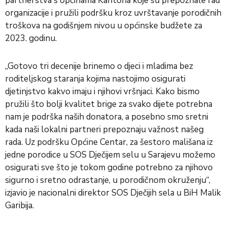
partnerstva s općinama Kantona koje su prepoznale rad
organizacije i pružili podršku kroz uvrštavanje porodičnih
troškova na godišnjem nivou u općinske budžete za
2023. godinu.
„Gotovo tri decenije brinemo o djeci i mladima bez
roditeljskog staranja kojima nastojimo osigurati
djetinjstvo kakvo imaju i njihovi vršnjaci. Kako bismo
pružili što bolji kvalitet brige za svako dijete potrebna
nam je podrška naših donatora, a posebno smo sretni
kada naši lokalni partneri prepoznaju važnost našeg
rada. Uz podršku Općine Centar, za šestoro mališana iz
jedne porodice u SOS Dječijem selu u Sarajevu možemo
osigurati sve što je tokom godine potrebno za njihovo
sigurno i sretno odrastanje, u porodičnom okruženju“,
izjavio je nacionalni direktor SOS Dječijih sela u BiH Malik
Garibija.