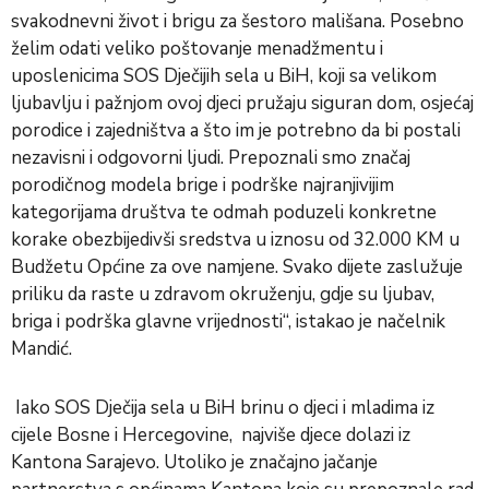
svakodnevni život i brigu za šestoro mališana. Posebno
želim odati veliko poštovanje menadžmentu i
uposlenicima SOS Dječijih sela u BiH, koji sa velikom
ljubavlju i pažnjom ovoj djeci pružaju siguran dom, osjećaj
porodice i zajedništva a što im je potrebno da bi postali
nezavisni i odgovorni ljudi. Prepoznali smo značaj
porodičnog modela brige i podrške najranjivijim
kategorijama društva te odmah poduzeli konkretne
korake obezbijedivši sredstva u iznosu od 32.000 KM u
Budžetu Općine za ove namjene. Svako dijete zaslužuje
priliku da raste u zdravom okruženju, gdje su ljubav,
briga i podrška glavne vrijednosti“, istakao je načelnik
Mandić.
Iako SOS Dječija sela u BiH brinu o djeci i mladima iz
cijele Bosne i Hercegovine, najviše djece dolazi iz
Kantona Sarajevo. Utoliko je značajno jačanje