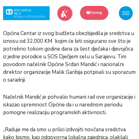
Skip
to
Doniraj
content
Općina Centar iz svog budžeta obezbijedila je sredstva u
iznosu od 32.000 KM kojim će biti osigurano sve što je
potrebno tokom godine dana za šest dječaka i djevojčica
iz jedne porodice u SOS Dječijem selu u Sarajevu. Tim
povodom načelnik Općine Srđan Mandić i nacionalni
direktor organizacije Malik Garibija potpisali su sporazum
o saradnji.
Načelnik Mandić je pohvalio humani rad ove organizacije i
iskazao spremnost Općine da i u narednom periodu
pomogne realizaciju programskih aktivnosti.
„Raduje me da smo u prilici izdvojiti novčana sredstva
kako bismo, kao odgovorna lokalna zajednica, olakšali