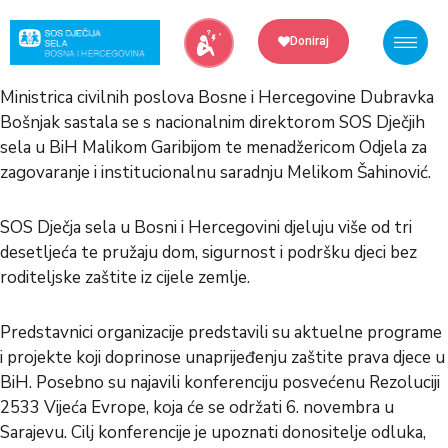
Skip
to
Doniraj
content
Ministrica civilnih poslova Bosne i Hercegovine Dubravka
Bošnjak sastala se s nacionalnim direktorom SOS Dječjih
sela u BiH Malikom Garibijom te menadžericom Odjela za
zagovaranje i institucionalnu saradnju Melikom Šahinović.
SOS Dječja sela u Bosni i Hercegovini djeluju više od tri
desetljeća te pružaju dom, sigurnost i podršku djeci bez
roditeljske zaštite iz cijele zemlje.
Predstavnici organizacije predstavili su aktuelne programe
i projekte koji doprinose unaprijeđenju zaštite prava djece u
BiH. Posebno su najavili konferenciju posvećenu Rezoluciji
2533 Vijeća Evrope, koja će se održati 6. novembra u
Sarajevu. Cilj konferencije je upoznati donositelje odluka,