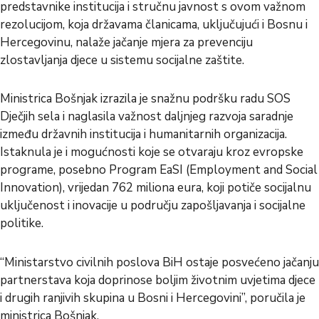
predstavnike institucija i stručnu javnost s ovom važnom
rezolucijom, koja državama članicama, uključujući i Bosnu i
Hercegovinu, nalaže jačanje mjera za prevenciju
zlostavljanja djece u sistemu socijalne zaštite.
Ministrica Bošnjak izrazila je snažnu podršku radu SOS
Dječjih sela i naglasila važnost daljnjeg razvoja saradnje
između državnih institucija i humanitarnih organizacija.
Istaknula je i mogućnosti koje se otvaraju kroz evropske
programe, posebno Program EaSI (Employment and Social
Innovation), vrijedan 762 miliona eura, koji potiče socijalnu
uključenost i inovacije u području zapošljavanja i socijalne
politike.
“Ministarstvo civilnih poslova BiH ostaje posvećeno jačanju
partnerstava koja doprinose boljim životnim uvjetima djece
i drugih ranjivih skupina u Bosni i Hercegovini”, poručila je
ministrica Bošnjak.