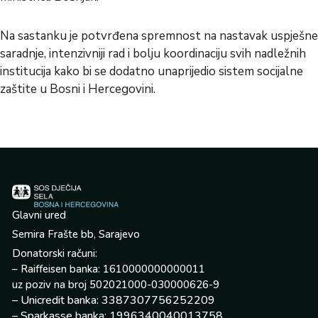
Na sastanku je potvrđena spremnost na nastavak uspješne
saradnje, intenzivniji rad i bolju koordinaciju svih nadležnih
institucija kako bi se dodatno unaprijedio sistem socijalne
zaštite u Bosni i Hercegovini.
Glavni ured
Semira Frašte bb, Sarajevo
Donatorski računi:
– Raiffeisen banka: 1610000000000011
uz poziv na broj 502021000-030000626-9
– Unicredit banka: 3387307756252209
– Sparkasse banka: 1996340040013758