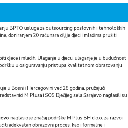
anju BPTO usluga za outsourcing poslovnih i tehnoloških
, doniranjem 20 računara cilj je djeci i mladima pružiti
 djece i mladih. Ulaganje u djecu, ulaganje je u budućnost
 podršku u osiguravanju pristupa kvalitetnom obrazovanju
uje u Bosni i Hercegovini već 28 godina, pružajući
edstavnici M Plusa i SOS Dječijeg sela Sarajevo naglasili su
ajevo
naglasio je značaj podrške M Plus BH d.o.o. za razvoj
gućiti adekvatan obrazovni proces, kao i formalne i