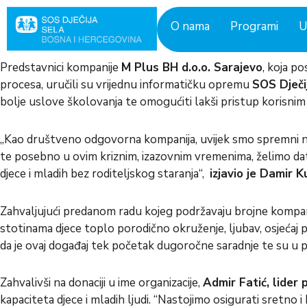
Skip
to
O nama
Programi
U
content
Predstavnici kompanije
M Plus BH d.o.o. Sarajevo
, koja p
procesa, uručili su vrijednu informatičku opremu
SOS Dječi
bolje uslove školovanja te omogućiti lakši pristup korisnim 
„Kao društveno odgovorna kompanija, uvijek smo spremni na 
te posebno u ovim kriznim, izazovnim vremenima, želimo dat
djece i mladih bez roditeljskog staranja“,
izjavio je Damir K
Zahvaljujući predanom radu kojeg podržavaju brojne kompanije
stotinama djece toplo porodično okruženje, ljubav, osjećaj p
da je ovaj događaj tek početak dugoročne saradnje te su u p
Zahvalivši na donaciji u ime organizacije,
Admir Fatić, lider
kapaciteta djece i mladih ljudi. “Nastojimo osigurati sretno 