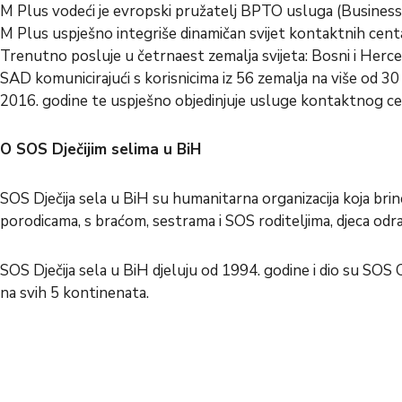
M Plus vodeći je evropski pružatelj BPTO usluga (Business 
M Plus uspješno integriše dinamičan svijet kontaktnih centa
Trenutno posluje u četrnaest zemalja svijeta: Bosni i Hercegov
SAD komunicirajući s korisnicima iz 56 zemalja na više od 30
2016. godine te uspješno objedinjuje usluge kontaktnog cent
O SOS Dječijim selima u BiH
SOS Dječija sela u BiH su humanitarna organizacija koja brine
porodicama, s braćom, sestrama i SOS roditeljima, djeca odr
SOS Dječija sela u BiH
djeluju od 1994. godine i dio su SOS C
na svih 5 kontinenata.