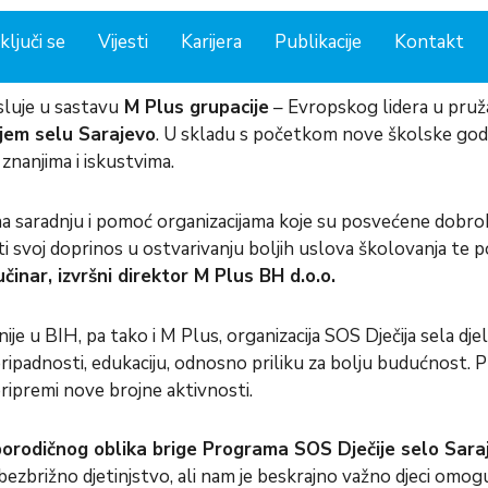
ključi se
Vijesti
Karijera
Publikacije
Kontakt
osluje u sastavu
M Plus grupacije
– Evropskog lidera u pruž
jem selu Sarajevo
. U skladu s početkom nove školske godine
znanjima i iskustvima.
saradnju i pomoć organizacijama koje su posvećene dobrobiti
i svoj doprinos u ostvarivanju boljih uslova školovanja te
učinar, izvršni direktor M Plus BH d.o.o.
 u BIH, pa tako i M Plus, organizacija SOS Dječija sela djel
ripadnosti, edukaciju, odnosno priliku za bolju budućnost. Pr
ripremi nove brojne aktivnosti.
 porodičnog oblika brige Programa SOS Dječije selo Sar
i bezbrižno djetinjstvo, ali nam je beskrajno važno djeci omo