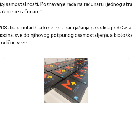
joj samostalnosti. Poznavanje rada na računaru i jednog stra
 savremene računare“.
8 djece i mladih, a kroz Program jačanja porodica podržava se 1
odina, sve do njihovog potpunog osamostaljenja, a biološka br
rodične veze.