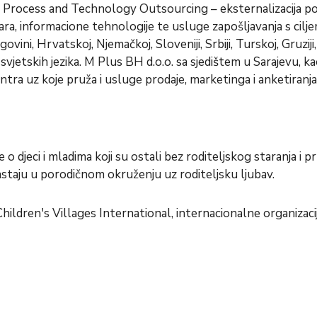
Process and Technology Outsourcing – eksternalizacija posl
ra, informacione tehnologije te usluge zapošljavanja s cilje
ini, Hrvatskoj, Njemačkoj, Sloveniji, Srbiji, Turskoj, Gruziji,
 svjetskih jezika. M Plus BH d.o.o. sa sjedištem u Sarajevu,
ra uz koje pruža i usluge prodaje, marketinga i anketiranja
 o djeci i mladima koji su ostali bez roditeljskog staranja i
astaju u porodičnom okruženju uz roditeljsku ljubav.
hildren's Villages International, internacionalne organizacij