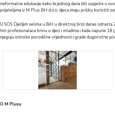
neformalne edukacije kako bi jednog dana bili uspješni u svo
prijateljima iz M Plus BH d.o.o. djeca imaju priliku koristiti
U SOS Dječijim selima u BiH u direktnoj brizi danas odrasta 20
tim profesionalaca brinu o djeci i mladima i kada napune 18 g
njeguju istinske porodične vrijednosti i grade dugoročne po
O M Plusu