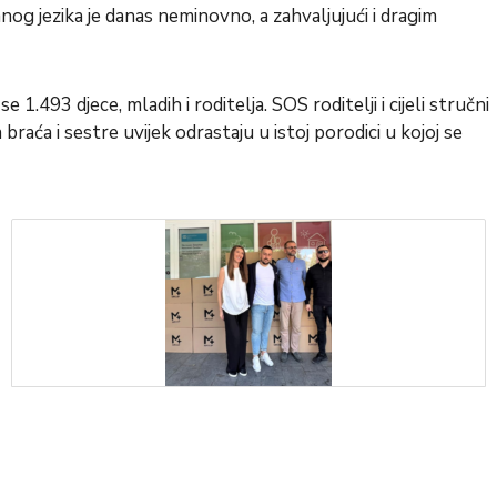
nog jezika je danas neminovno, a zahvaljujući i dragim
.493 djece, mladih i roditelja. SOS roditelji i cijeli stručni
aća i sestre uvijek odrastaju u istoj porodici u kojoj se