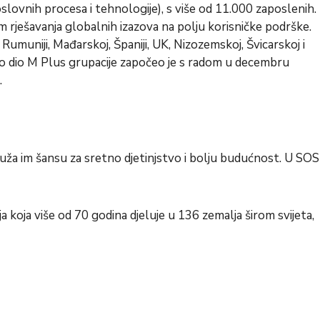
ovnih procesa i tehnologije), s više od 11.000 zaposlenih.
m rješavanja globalnih izazova na polju korisničke podrške.
 Rumuniji, Mađarskoj, Španiji, UK, Nizozemskoj, Švicarskoj i
 kao dio M Plus grupacije započeo je s radom u decembru
.
 pruža im šansu za sretno djetinjstvo i bolju budućnost. U SOS
a koja više od 70 godina djeluje u 136 zemalja širom svijeta,