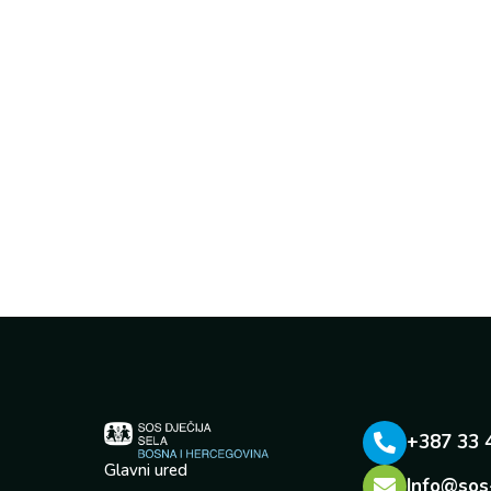
+387 33 
Glavni ured
Info@sos