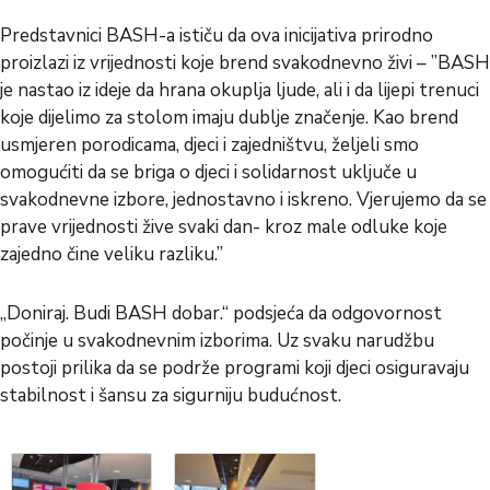
Predstavnici BASH-a ističu da ova inicijativa prirodno
proizlazi iz vrijednosti koje brend svakodnevno živi – ”BASH
je nastao iz ideje da hrana okuplja ljude, ali i da lijepi trenuci
koje dijelimo za stolom imaju dublje značenje. Kao brend
usmjeren porodicama, djeci i zajedništvu, željeli smo
omogućiti da se briga o djeci i solidarnost uključe u
svakodnevne izbore, jednostavno i iskreno. Vjerujemo da se
prave vrijednosti žive svaki dan- kroz male odluke koje
zajedno čine veliku razliku.”
„Doniraj. Budi BASH dobar.“ podsjeća da odgovornost
počinje u svakodnevnim izborima. Uz svaku narudžbu
postoji prilika da se podrže programi koji djeci osiguravaju
stabilnost i šansu za sigurniju budućnost.