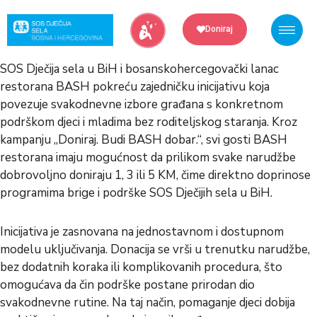
Skip
to
Doniraj
content
SOS Dječija sela u BiH i bosanskohercegovački lanac
restorana BASH pokreću zajedničku inicijativu koja
povezuje svakodnevne izbore građana s konkretnom
podrškom djeci i mladima bez roditeljskog staranja. Kroz
kampanju „Doniraj. Budi BASH dobar.“, svi gosti BASH
restorana imaju mogućnost da prilikom svake narudžbe
dobrovoljno doniraju 1, 3 ili 5 KM, čime direktno doprinose
programima brige i podrške SOS Dječijih sela u BiH.
Inicijativa je zasnovana na jednostavnom i dostupnom
modelu uključivanja. Donacija se vrši u trenutku narudžbe,
bez dodatnih koraka ili komplikovanih procedura, što
omogućava da čin podrške postane prirodan dio
svakodnevne rutine. Na taj način, pomaganje djeci dobija