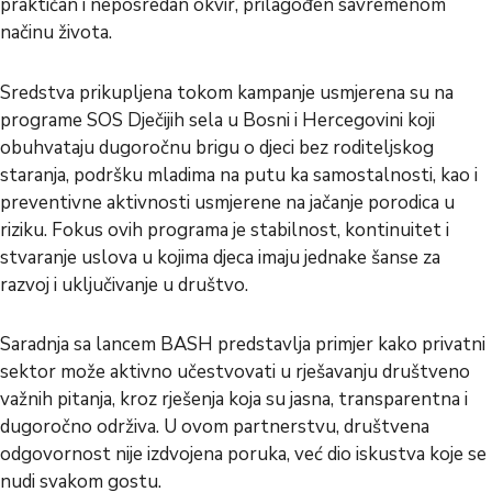
praktičan i neposredan okvir, prilagođen savremenom
načinu života.
Sredstva prikupljena tokom kampanje usmjerena su na
programe SOS Dječijih sela u Bosni i Hercegovini koji
obuhvataju dugoročnu brigu o djeci bez roditeljskog
staranja, podršku mladima na putu ka samostalnosti, kao i
preventivne aktivnosti usmjerene na jačanje porodica u
riziku. Fokus ovih programa je stabilnost, kontinuitet i
stvaranje uslova u kojima djeca imaju jednake šanse za
razvoj i uključivanje u društvo.
Saradnja sa lancem BASH predstavlja primjer kako privatni
sektor može aktivno učestvovati u rješavanju društveno
važnih pitanja, kroz rješenja koja su jasna, transparentna i
dugoročno održiva. U ovom partnerstvu, društvena
odgovornost nije izdvojena poruka, već dio iskustva koje se
nudi svakom gostu.