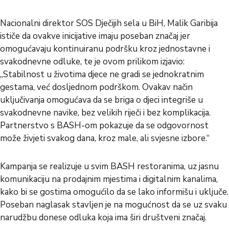
Nacionalni direktor SOS Dječijih sela u BiH, Malik Garibija
ističe da ovakve inicijative imaju poseban značaj jer
omogućavaju kontinuiranu podršku kroz jednostavne i
svakodnevne odluke, te je ovom prilikom izjavio:
„Stabilnost u životima djece ne gradi se jednokratnim
gestama, već dosljednom podrškom. Ovakav način
uključivanja omogućava da se briga o djeci integriše u
svakodnevne navike, bez velikih riječi i bez komplikacija.
Partnerstvo s BASH-om pokazuje da se odgovornost
može živjeti svakog dana, kroz male, ali svjesne izbore.“
Kampanja se realizuje u svim BASH restoranima, uz jasnu
komunikaciju na prodajnim mjestima i digitalnim kanalima,
kako bi se gostima omogućilo da se lako informišu i uključe.
Poseban naglasak stavljen je na mogućnost da se uz svaku
narudžbu donese odluka koja ima širi društveni značaj.