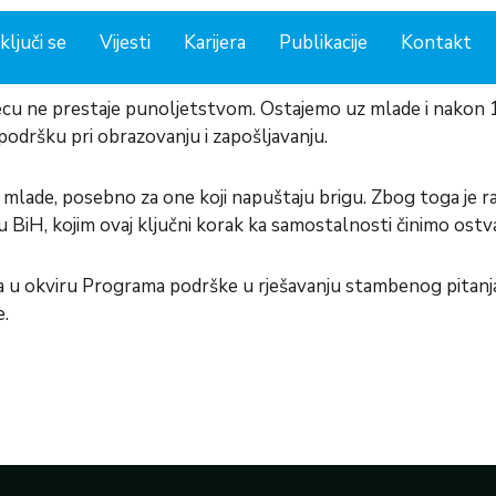
ključi se
Vijesti
Karijera
Publikacije
Kontakt
djecu ne prestaje punoljetstvom. Ostajemo uz mlade i nakon
odršku pri obrazovanju i zapošljavanju.
za mlade, posebno za one koji napuštaju brigu. Zbog toga je
ela u BiH, kojim ovaj ključni korak ka samostalnosti činimo ostv
 u okviru Programa podrške u rješavanju stambenog pitanja mlad
e.