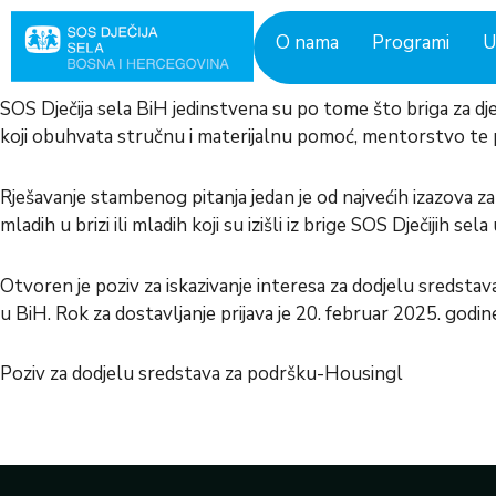
Skip
to
O nama
Programi
U
content
SOS Dječija sela BiH jedinstvena su po tome što briga za 
koji obuhvata stručnu i materijalnu pomoć, mentorstvo te p
Rješavanje stambenog pitanja jedan je od najvećih izazova 
mladih u brizi ili mladih koji su izišli iz brige SOS Dječijih s
Otvoren je poziv za iskazivanje interesa za dodjelu sredstava
u BiH. Rok za dostavljanje prijava je 20. februar 2025. godin
Poziv za dodjelu sredstava za podršku-Housing
l