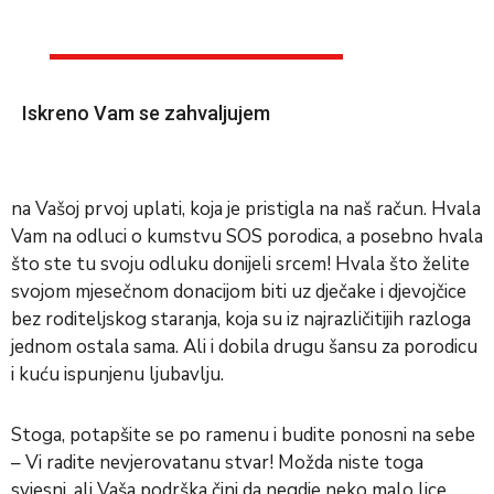
Iskreno Vam se zahvaljujem
na Vašoj prvoj uplati, koja je pristigla na naš račun. Hvala
Vam na odluci o kumstvu SOS porodica, a posebno hvala
što ste tu svoju odluku donijeli srcem! Hvala što želite
svojom mjesečnom donacijom biti uz dječake i djevojčice
bez roditeljskog staranja, koja su iz najrazličitijih razloga
jednom ostala sama. Ali i dobila drugu šansu za porodicu
i kuću ispunjenu ljubavlju.
Stoga, potapšite se po ramenu i budite ponosni na sebe
– Vi radite nevjerovatanu stvar! Možda niste toga
svjesni, ali Vaša podrška čini da negdje neko malo lice