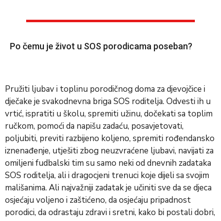
Po čemu je život u SOS porodicama poseban?
Pružiti ljubav i toplinu porodičnog doma za djevojčice i
dječake je svakodnevna briga SOS roditelja. Odvesti ih u
vrtić, ispratiti u školu, spremiti užinu, dočekati sa toplim
ručkom, pomoći da napišu zadaću, posavjetovati,
poljubiti, previti razbijeno koljeno, spremiti rođendansko
iznenađenje, utješiti zbog neuzvraćene ljubavi, navijati za
omiljeni fudbalski tim su samo neki od dnevnih zadataka
SOS roditelja, ali i dragocjeni trenuci koje dijeli sa svojim
mališanima. Ali najvažniji zadatak je učiniti sve da se djeca
osjećaju voljeno i zaštićeno, da osjećaju pripadnost
porodici, da odrastaju zdravi i sretni, kako bi postali dobri,