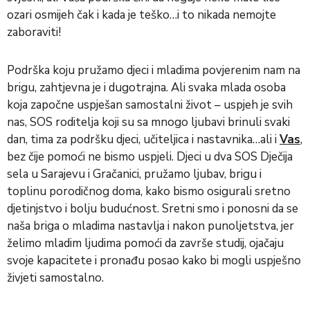
ozari osmijeh čak i kada je teško…i to nikada nemojte
zaboraviti!
Podrška koju pružamo djeci i mladima povjerenim nam na
brigu, zahtjevna je i dugotrajna. Ali svaka mlada osoba
koja započne uspješan samostalni život – uspjeh je svih
nas, SOS roditelja koji su sa mnogo ljubavi brinuli svaki
dan, tima za podršku djeci, učiteljica i nastavnika…ali i
Vas
,
bez čije pomoći ne bismo uspjeli. Djeci u dva SOS Dječija
sela u Sarajevu i Gračanici, pružamo ljubav, brigu i
toplinu porodičnog doma, kako bismo osigurali sretno
djetinjstvo i bolju budućnost. Sretni smo i ponosni da se
naša briga o mladima nastavlja i nakon punoljetstva, jer
želimo mladim ljudima pomoći da završe studij, ojačaju
svoje kapacitete i pronađu posao kako bi mogli uspješno
živjeti samostalno.