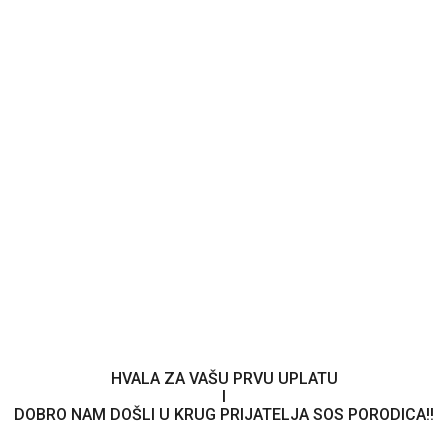
Nijedno dijete ne treba
odrastati samo
Click Here
HVALA ZA VAŠU PRVU UPLATU
I
DOBRO NAM DOŠLI U KRUG PRIJATELJA SOS PORODICA!!